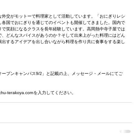
な外交がモットーで料理家として活動しています。「おにぎりレシ
し各国でおにぎりを通じてのイベントも開催してきました。国内で
リで笑顔になるクラスを長年経験しています。高岡熱中寺子屋では
で、どんなスパイスがあうのか？そして出来上がった料理にはどん
演出するアイデアを出し合いながら料理を作り共に食事をする楽し
ープンキャンパス9/2」と記載の上、メッセージ・メールにてご
hu-terakoya.comを入力してください。