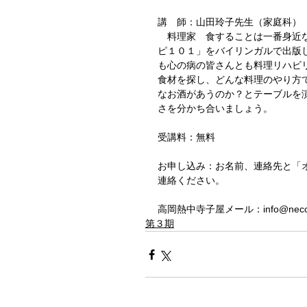
講　師：山田玲子先生（家庭科）
　料理家　食することは一番身近
ピ１０１」をバイリンガルで出版
も心の病の皆さんとも料理リハビ
食材を探し、どんな料理のやり方
なお酒があうのか？とテーブルを
さを分かち合いましょう。
受講料：無料
お申し込み：お名前、連絡先と「オ
連絡ください。 
高岡熱中寺子屋メール：info@necc
第３期